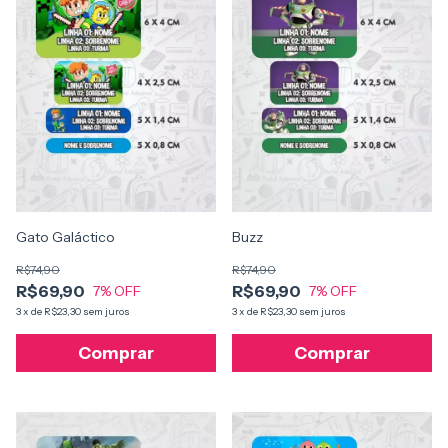
Gato Galáctico
Buzz
R$74,90
R$74,90
R$69,90
R$69,90
7
% OFF
7
% OFF
3
x
de
R$23,30
sem juros
3
x
de
R$23,30
sem juros
Comprar
Comprar