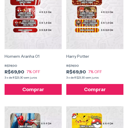
Homem Aranha 01
Harry Potter
R$74,90
R$74,90
R$69,90
R$69,90
7
% OFF
7
% OFF
3
x
de
R$23,30
sem juros
3
x
de
R$23,30
sem juros
Comprar
Comprar