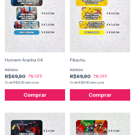
Homem Aranha 04
Pikachu
R$74,90
R$74,90
R$69,90
R$69,90
7
% OFF
7
% OFF
3
x
de
R$23,30
sem juros
3
x
de
R$23,30
sem juros
Comprar
Comprar