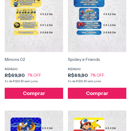
Minions 02
Spidey e Friends
R$74,90
R$74,90
R$69,90
R$69,90
7
% OFF
7
% OFF
3
x
de
R$23,30
sem juros
3
x
de
R$23,30
sem juros
Comprar
Comprar