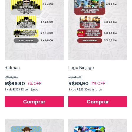
Batman
Lego Ninjago
R$74,90
R$74,90
R$69,90
R$69,90
7
% OFF
7
% OFF
3
x
de
R$23,30
sem juros
3
x
de
R$23,30
sem juros
Comprar
Comprar