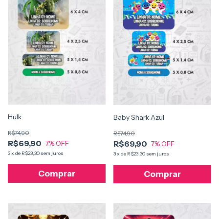
Hulk
Baby Shark Azul
R$74,90
R$74,90
R$69,90
R$69,90
7
% OFF
7
% OFF
3
x
de
R$23,30
sem juros
3
x
de
R$23,30
sem juros
Comprar
Comprar