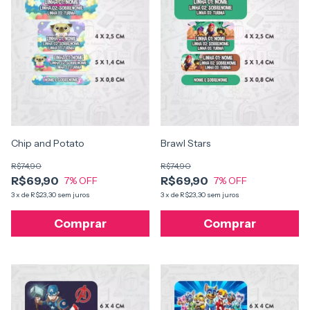
Chip and Potato
Brawl Stars
R$74,90
R$74,90
R$69,90
R$69,90
7
% OFF
7
% OFF
3
x
de
R$23,30
sem juros
3
x
de
R$23,30
sem juros
Comprar
Comprar