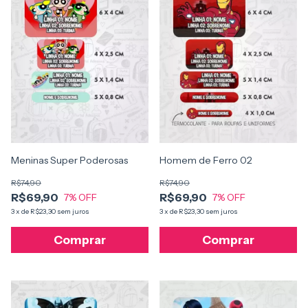
Meninas Super Poderosas
Homem de Ferro 02
R$74,90
R$74,90
R$69,90
R$69,90
7
% OFF
7
% OFF
3
x
de
R$23,30
sem juros
3
x
de
R$23,30
sem juros
Comprar
Comprar