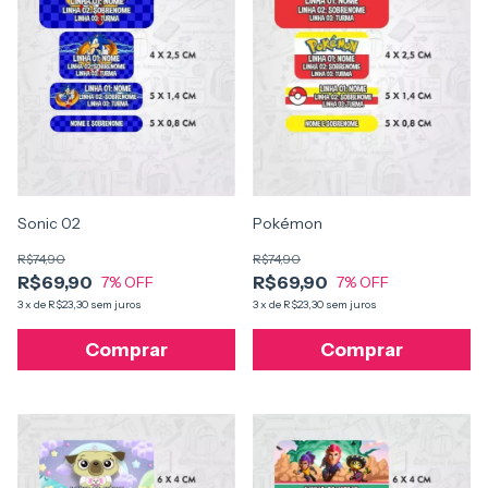
Sonic 02
Pokémon
R$74,90
R$74,90
R$69,90
R$69,90
7
% OFF
7
% OFF
3
x
de
R$23,30
sem juros
3
x
de
R$23,30
sem juros
Comprar
Comprar