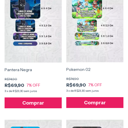
Pokemon 02
Pantera Negra
R$74,90
R$74,90
R$69,90
R$69,90
7
% OFF
7
% OFF
3
x
de
R$23,30
sem juros
3
x
de
R$23,30
sem juros
Comprar
Comprar