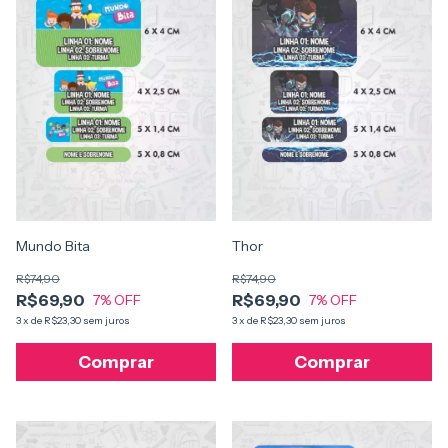
Mundo Bita
Thor
R$74,90
R$74,90
R$69,90
R$69,90
7
% OFF
7
% OFF
3
x
de
R$23,30
sem juros
3
x
de
R$23,30
sem juros
Comprar
Comprar