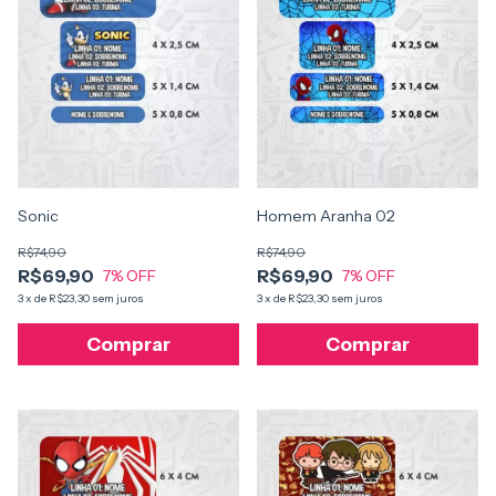
Sonic
Homem Aranha 02
R$74,90
R$74,90
R$69,90
R$69,90
7
% OFF
7
% OFF
3
x
de
R$23,30
sem juros
3
x
de
R$23,30
sem juros
Comprar
Comprar