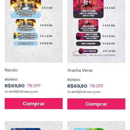
Naruto
Aranha Verso
R$74,90
R$74,90
R$69,90
R$69,90
7
% OFF
7
% OFF
3
x
de
R$23,30
sem juros
3
x
de
R$23,30
sem juros
Comprar
Comprar