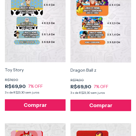
Toy Story
Dragon Ball z
R$74,90
R$74,90
R$69,90
R$69,90
7
% OFF
7
% OFF
3
x
de
R$23,30
sem juros
3
x
de
R$23,30
sem juros
Comprar
Comprar