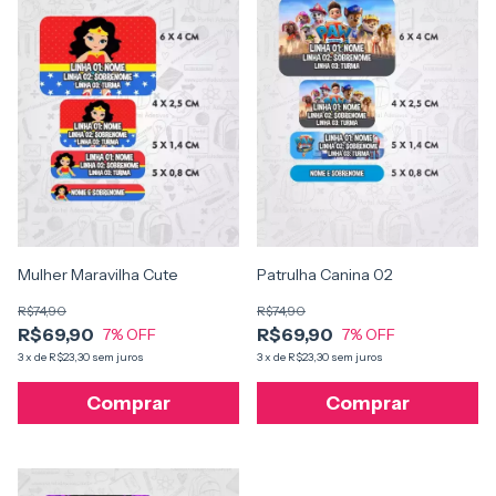
Patrulha Canina 02
Mulher Maravilha Cute
R$74,90
R$74,90
R$69,90
R$69,90
7
% OFF
7
% OFF
3
x
de
R$23,30
sem juros
3
x
de
R$23,30
sem juros
Comprar
Comprar