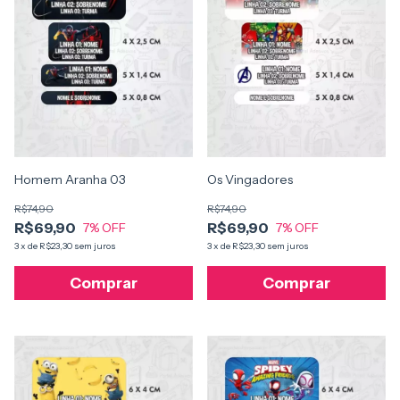
Os Vingadores
Homem Aranha 03
R$74,90
R$74,90
R$69,90
R$69,90
7
% OFF
7
% OFF
3
x
de
R$23,30
sem juros
3
x
de
R$23,30
sem juros
Comprar
Comprar