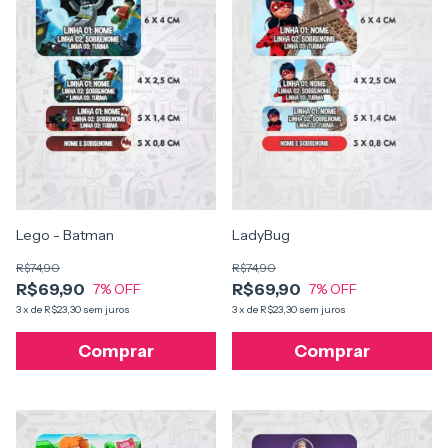
LadyBug
Lego - Batman
R$74,90
R$74,90
R$69,90
R$69,90
7
% OFF
7
% OFF
3
x
de
R$23,30
sem juros
3
x
de
R$23,30
sem juros
Comprar
Comprar