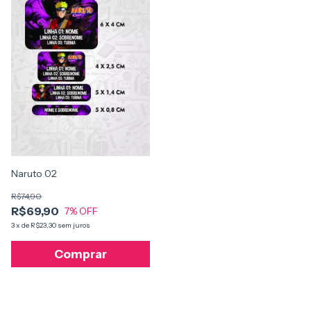
Naruto 02
R$74,90
R$69,90
7
% OFF
3
x
de
R$23,30
sem juros
Comprar