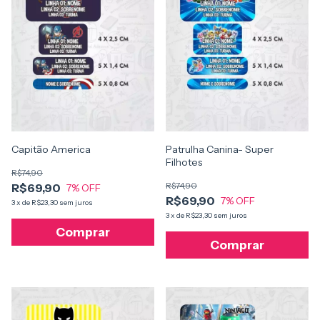
Patrulha Canina- Super
Capitão America
Filhotes
R$74,90
R$74,90
R$69,90
7
% OFF
R$69,90
7
% OFF
3
x
de
R$23,30
sem juros
3
x
de
R$23,30
sem juros
Comprar
Comprar