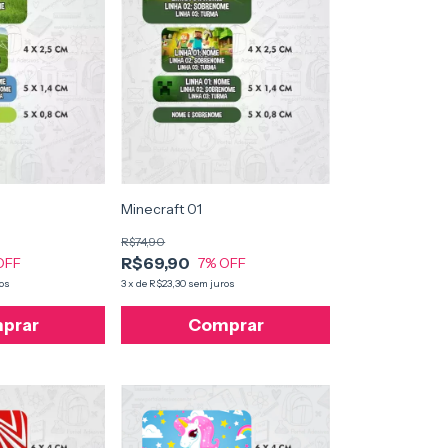
Minecraft 01
R$74,90
R$69,90
OFF
7
% OFF
os
3
x
de
R$23,30
sem juros
prar
Comprar