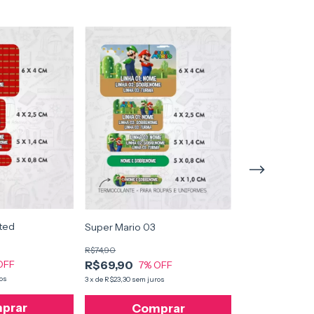
ted
Rei Leão 02
Super Mario 03
R$74,90
R$74,90
R$69,90
R$69,90
OFF
7
% 
7
% OFF
os
3
x
de
R$23,30
sem ju
3
x
de
R$23,30
sem juros
prar
Com
Comprar