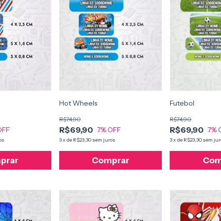
Hot Wheels
Futebol
R$74,90
R$74,90
R$69,90
R$69,90
7
% OFF
7
% 
OFF
3
x
de
R$23,30
sem juros
3
x
de
R$23,30
sem jur
os
Comprar
Com
prar