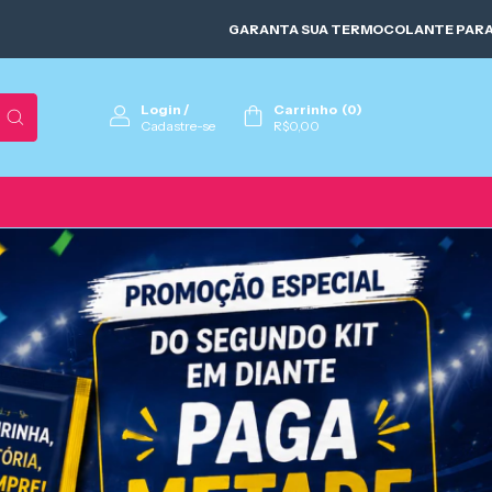
GARANTA SUA TERMOCOLANTE PARA A PAPELARIA E P
Login
/
Carrinho
(
0
)
Cadastre-se
R$0,00