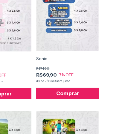
Sonic
R$74,90
R$69,90
7
% OFF
OFF
3
x
de
R$23,30
sem juros
os
Comprar
prar