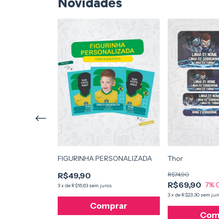
Novidades
FIGURINHA PERSONALIZADA
Thor
R$49,90
R$74,90
R$69,90
OFF
7
% 
3
x
de
R$16,63
sem juros
os
3
x
de
R$23,30
sem jur
Comprar
prar
Com