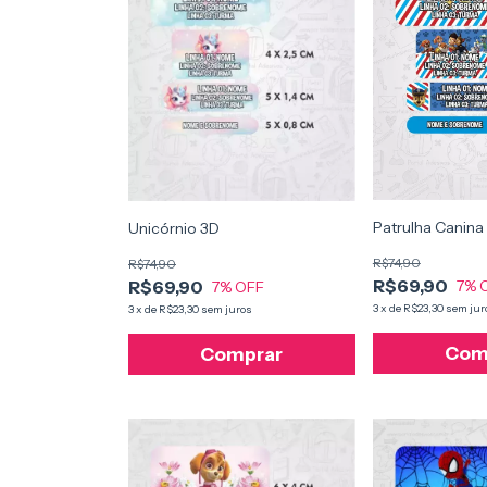
Patrulha Canina
Unicórnio 3D
R$74,90
R$74,90
R$69,90
R$69,90
7
% 
7
% OFF
3
x
de
R$23,30
sem jur
3
x
de
R$23,30
sem juros
Com
Comprar