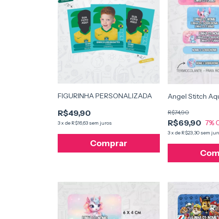
FIGURINHA PERSONALIZADA
Angel Stitch Aq
R$49,90
R$74,90
R$69,90
7
% 
3
x
de
R$16,63
sem juros
3
x
de
R$23,30
sem jur
Comprar
Com