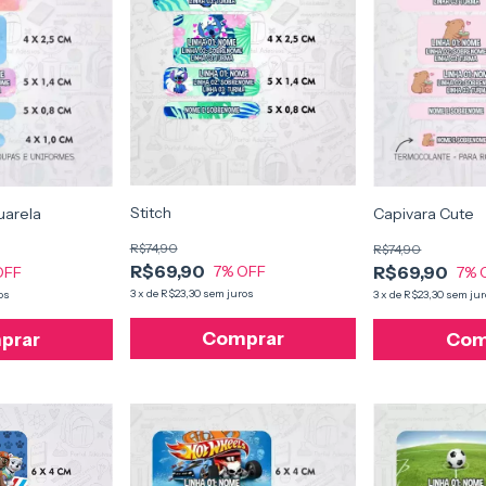
Stitch
uarela
Capivara Cute
R$74,90
R$74,90
R$69,90
R$69,90
7
% OFF
OFF
7
% 
3
x
de
R$23,30
sem juros
os
3
x
de
R$23,30
sem jur
Comprar
prar
Com