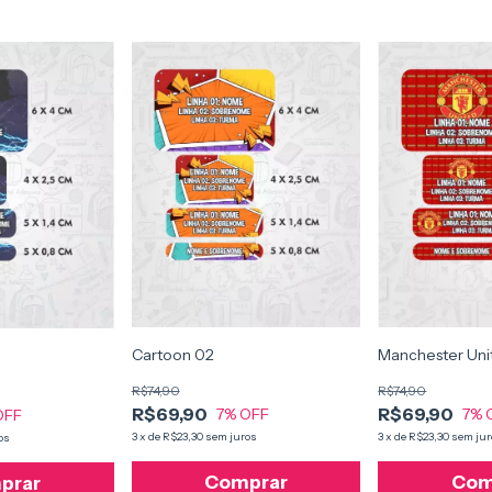
Cartoon 02
Manchester Uni
R$74,90
R$74,90
R$69,90
R$69,90
7
% OFF
7
% 
OFF
3
x
de
R$23,30
sem juros
3
x
de
R$23,30
sem jur
os
Comprar
Com
prar