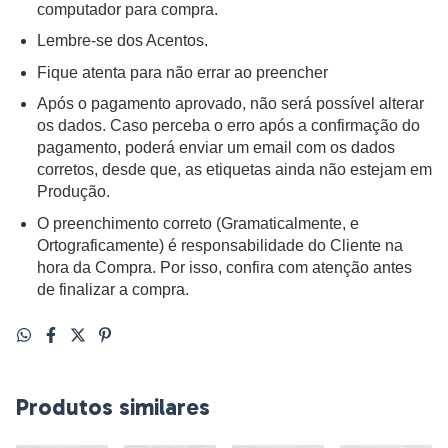
computador para compra.
Lembre-se dos Acentos.
Fique atenta para não errar ao preencher
Após o pagamento aprovado, não será possível alterar
os dados. Caso perceba o erro após a confirmação do
pagamento, poderá enviar um email com os dados
corretos, desde que, as etiquetas ainda não estejam em
Produção.
O preenchimento correto (Gramaticalmente, e
Ortograficamente) é responsabilidade do Cliente na
hora da Compra. Por isso, confira com atenção antes
de finalizar a compra.
Produtos similares