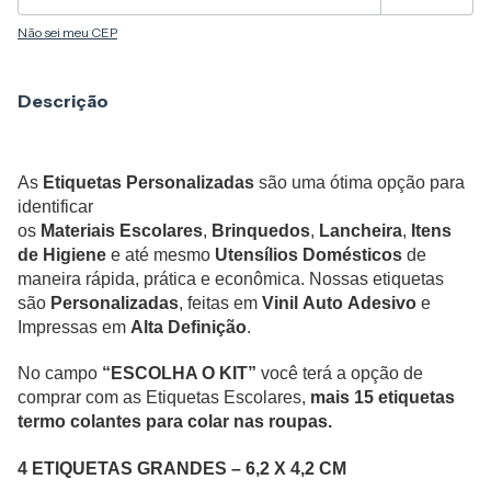
Não sei meu CEP
Descrição
As
Etiquetas
Personalizadas
são uma ótima opção para
identificar
os
Materiais
Escolares
,
Brinquedos
,
Lancheira
,
Itens
de Higiene
e até mesmo
Utensílios Domésticos
de
maneira rápida, prática e econômica. Nossas etiquetas
são
Personalizadas
, feitas em
Vinil
Auto
Adesivo
e
Impressas em
Alta
Definição
.
No campo
“ESCOLHA O KIT”
você terá a opção de
comprar com as Etiquetas Escolares,
mais 15 etiquetas
termo colantes para colar nas roupas.
4 ETIQUETAS GRANDES – 6,2 X 4,2 CM