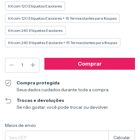
Kit com 120 Etiquetas Escolares
Kit com 120 Etiquetas Escolares + 15 Termocolantes para Roupas
Kit com 240 Etiquetas Escolares
Kit com 240 Etiquetas Escolares + 15 Termocolantes para Roupas
Compra protegida
Seus dados cuidados durante toda a compra.
Trocas e devoluções
Se não gostar, você pode trocar ou devolver.
Entregas para o CEP:
Alterar CEP
Meios de envio
Calcular