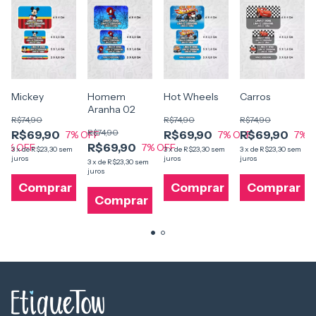
Mickey
Homem
Hot Wheels
Carros
Aranha 02
R$74,90
R$74,90
R$74,90
R$74,90
R$69,90
R$69,90
R$69,90
7
% OFF
7
% OFF
7
% 
R$69,90
0
% OFF
7
% OFF
3
x
de
R$23,30
sem
3
x
de
R$23,30
sem
3
x
de
R$23,30
sem
juros
juros
juros
3
x
de
R$23,30
sem
juros
Comprar
Comprar
Comprar
Comprar