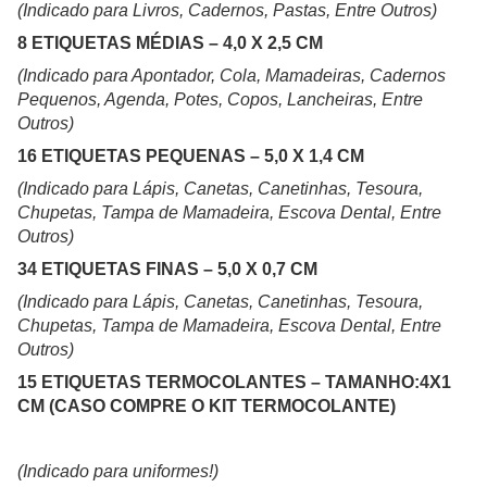
(Indicado para Livros, Cadernos, Pastas, Entre Outros)
8 ETIQUETAS MÉDIAS – 4,0 X 2,5 CM
(Indicado para Apontador, Cola, Mamadeiras, Cadernos
Pequenos, Agenda, Potes, Copos, Lancheiras, Entre
Outros)
16 ETIQUETAS PEQUENAS – 5,0 X 1,4 CM
(Indicado para Lápis, Canetas, Canetinhas, Tesoura,
Chupetas, Tampa de Mamadeira, Escova Dental, Entre
Outros)
34 ETIQUETAS FINAS – 5,0 X 0,7 CM
(Indicado para Lápis, Canetas, Canetinhas, Tesoura,
Chupetas, Tampa de Mamadeira, Escova Dental, Entre
Outros)
15 ETIQUETAS TERMOCOLANTES – TAMANHO:4X1
CM (CASO COMPRE O KIT TERMOCOLANTE)
(Indicado para uniformes!)