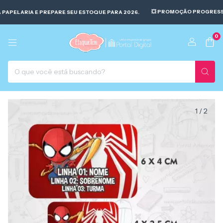
💥 PROMOÇÃO PROGRESSIVA: COMPROU
 E PREPARE SEU ESTOQUE PARA 2026.
0
1
/
2