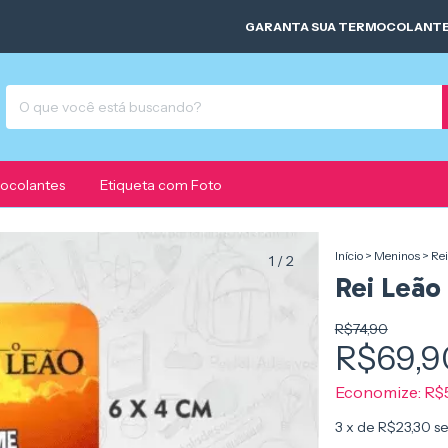
GARANTA SUA TERMOCOLANTE PARA A
mocolantes
Etiqueta com Foto
Início
>
Meninos
>
Rei
1
/
2
Rei Leão
R$74,90
R$69,9
Economize:
R$
3
x de
R$23,30
se