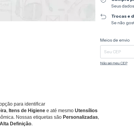
Seus dados
Trocas e 
Se não gost
Entregas para o CEP
Meios de envio
Não sei meu CEP
pção para identificar
ira
,
Itens de Higiene
e até mesmo
Utensílios
onômica. Nossas etiquetas são
Personalizadas
,
Alta
Definição
.