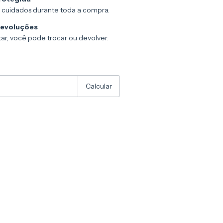
 cuidados durante toda a compra.
devoluções
ar, você pode trocar ou devolver.
:
Alterar CEP
Calcular