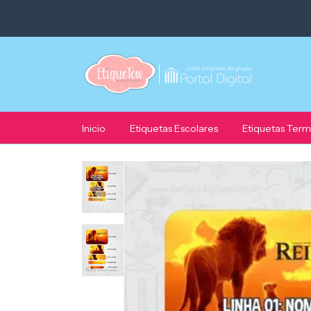
Inicio
Etiquetas Escolares
Etiquetas Ter