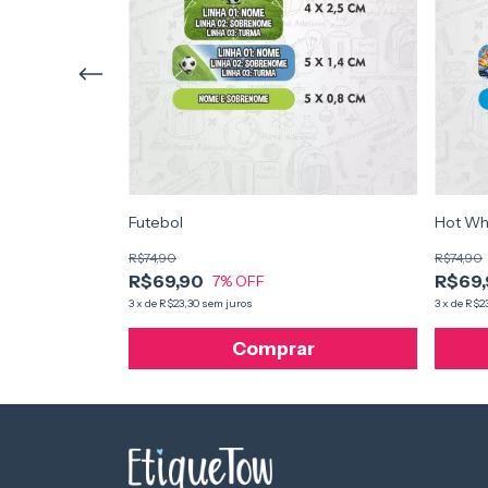
Futebol
Hot Wh
R$74,90
R$74,90
R$69,90
R$69
7
% OFF
3
x
de
R$23,30
sem juros
3
x
de
R$2
r
Comprar