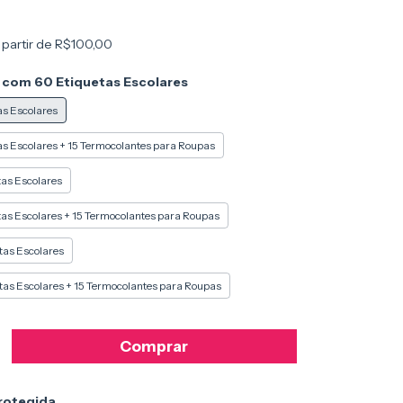
 partir de
R$100,00
t com 60 Etiquetas Escolares
as Escolares
as Escolares + 15 Termocolantes para Roupas
tas Escolares
tas Escolares + 15 Termocolantes para Roupas
tas Escolares
tas Escolares + 15 Termocolantes para Roupas
rotegida