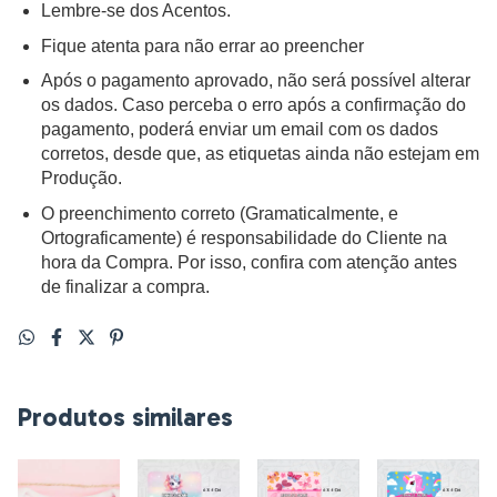
Lembre-se dos Acentos.
Fique atenta para não errar ao preencher
Após o pagamento aprovado, não será possível alterar
os dados. Caso perceba o erro após a confirmação do
pagamento, poderá enviar um email com os dados
corretos, desde que, as etiquetas ainda não estejam em
Produção.
O preenchimento correto (Gramaticalmente, e
Ortograficamente) é responsabilidade do Cliente na
hora da Compra. Por isso, confira com atenção antes
de finalizar a compra.
Produtos similares