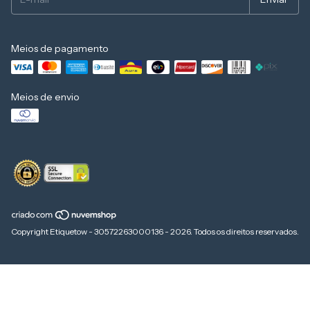
Meios de pagamento
Meios de envio
Copyright Etiquetow - 30572263000136 - 2026. Todos os direitos reservados.